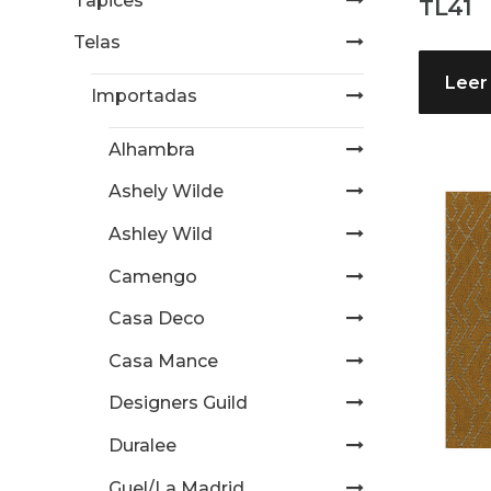
Tapices
TL41
Telas
Leer
Importadas
Alhambra
Ashely Wilde
Ashley Wild
Camengo
Casa Deco
Casa Mance
Designers Guild
Duralee
Guel/La Madrid