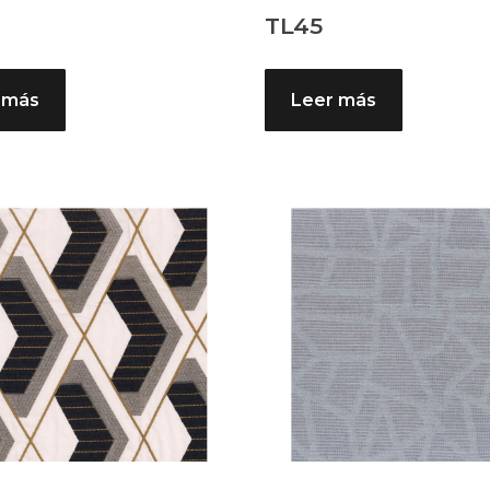
TL45
 más
Leer más