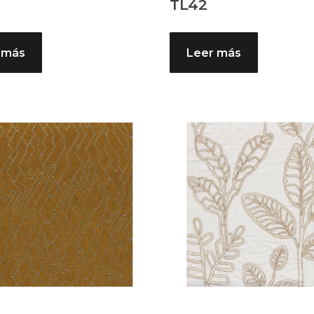
TL42
 más
Leer más