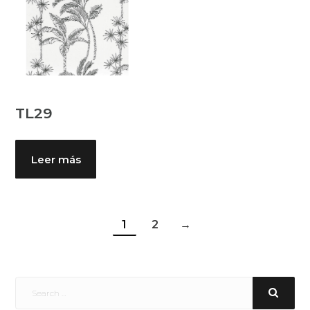
TL29
Leer más
1
2
→