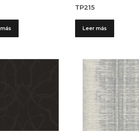
4
TP215
 más
Leer más