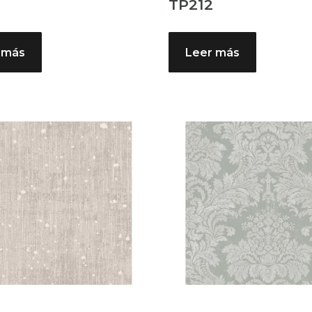
TP212
 más
Leer más