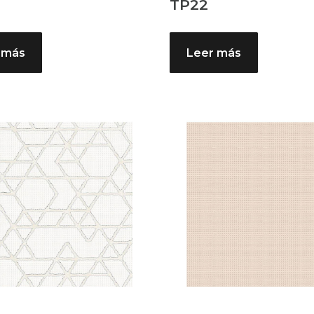
TP22
 más
Leer más