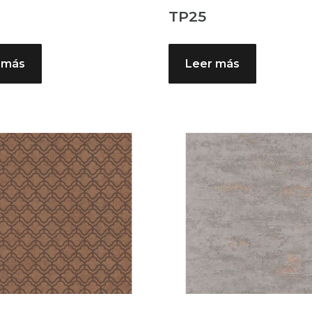
TP25
 más
Leer más