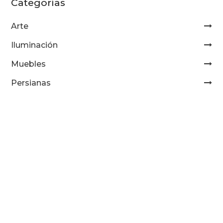
Categorías
Arte
Iluminación
Muebles
Persianas
Pisos de duela
Tapetes
Tapices
Importados
Casa Deco
Casa Mance