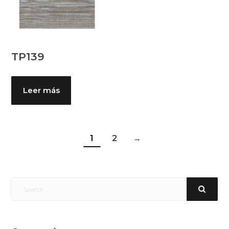
TP139
Leer más
1
2
→