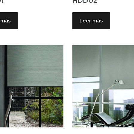
1
HDDU2
 más
Leer más