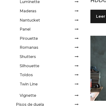
HDDU
Luminette
Maderas
Leer
Nantucket
Panel
Pirouette
Romanas
Shutters
Silhouette
Toldos
Twin Line
Vignette
Pisos de duela