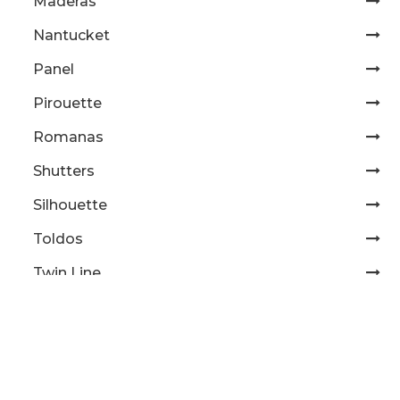
Maderas
Nantucket
Panel
Pirouette
Romanas
Shutters
Silhouette
Toldos
Twin Line
Vignette
Pisos de duela
Tapetes