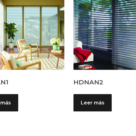
N1
HDNAN2
 más
Leer más