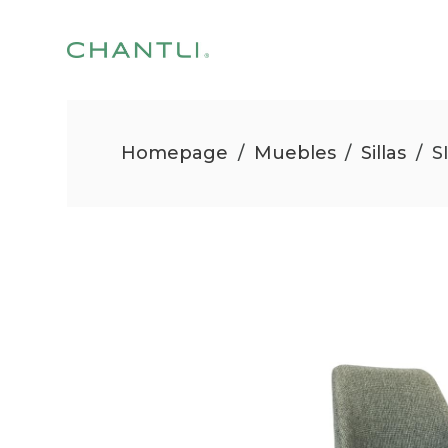
Homepage
/
Muebles
/
Sillas
/
S