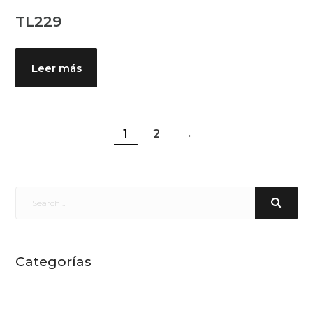
TL229
Leer más
1
2
→
Categorías
Arte