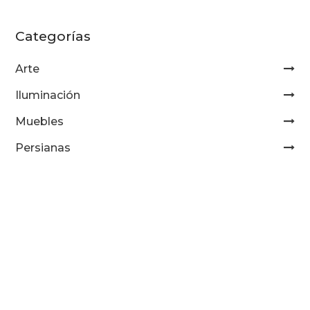
Categorías
Arte
Iluminación
Muebles
Persianas
Pisos de duela
Tapetes
Tapices
Importados
Casa Deco