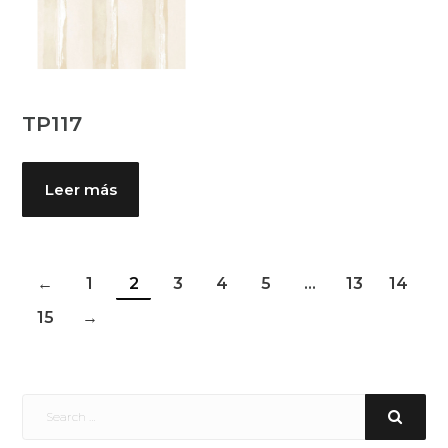
TP117
Leer más
←
1
2
3
4
5
…
13
14
15
→