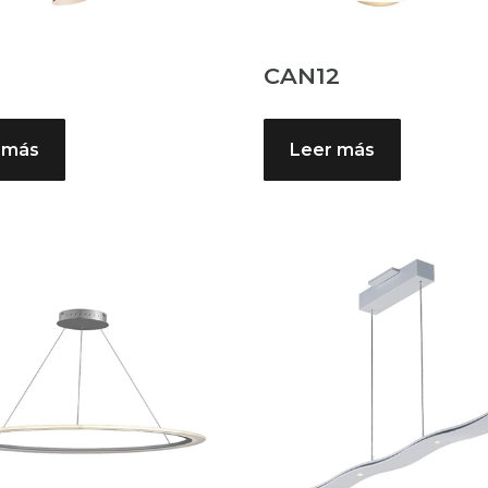
1
CAN12
 más
Leer más