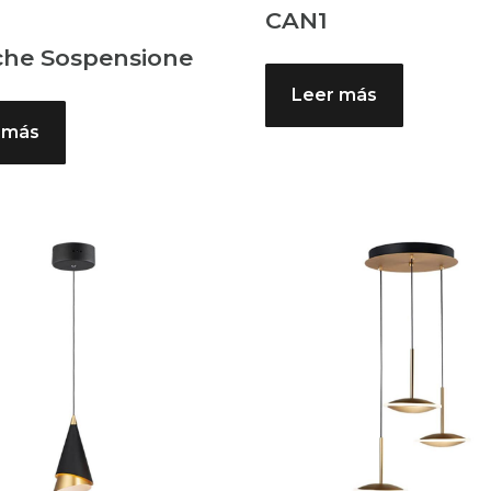
CAN1
he Sospensione
Leer más
 más