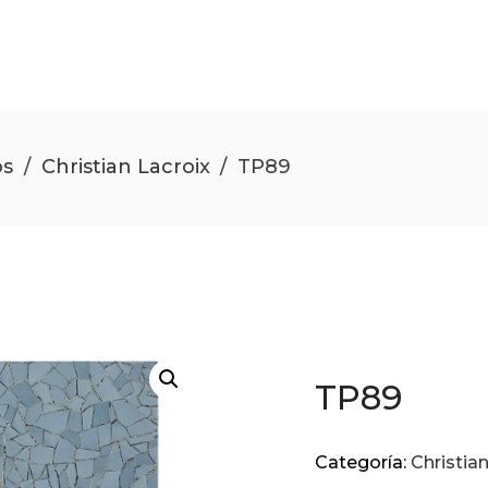
os
/
Christian Lacroix
/
TP89
TP89
Categoría:
Christia