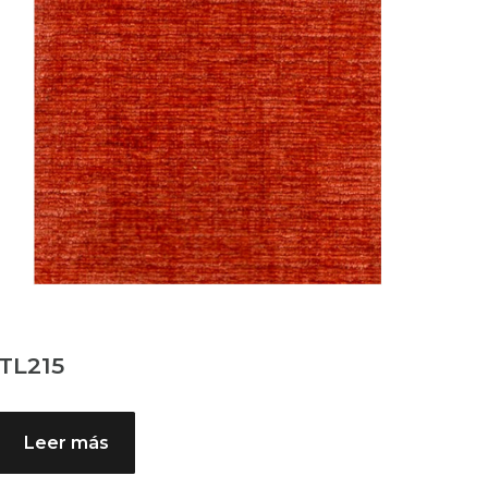
TL215
Leer más