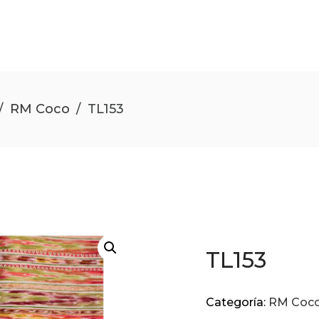
/
RM Coco
/
TL153
TL153
Categoría:
RM Coc