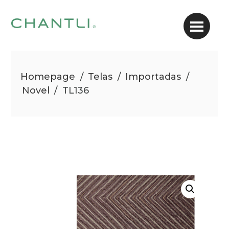
Homepage
/
Telas
/
Importadas
/
Novel
/
TL136