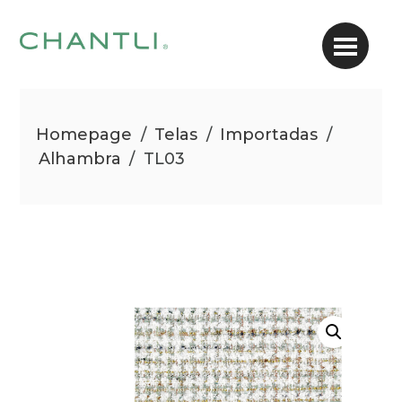
Homepage
/
Telas
/
Importadas
/
Alhambra
/
TL03