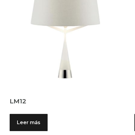
LM12
Leer más