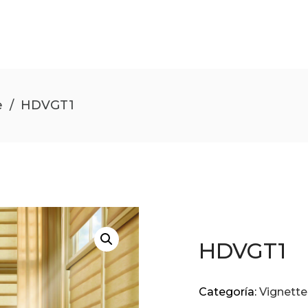
e
/
HDVGT1
HDVGT1
Categoría:
Vignette